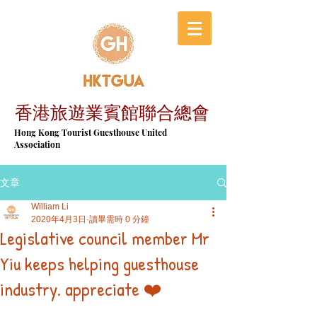
香港旅遊業賓館聯合總會
​Hong Kong Tourist Guesthouse United
Association
文章
William Li
2020年4月3日
讀畢需時 0 分鐘
Legislative council member Mr
Yiu keeps helping guesthouse
industry. appreciate ❤️