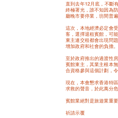
直到去年12月底，不斷有
終極署光，誰不知因為
廳晚市要停業，坊間普
這次，本地經濟必定會
客，選擇退租賓館，可
東主連交租都會出現問
增加政府和社會的負擔
至於政府推出的過渡性
賓館東主，其業主根本
合資格參與這個計劃，
現在，本會懇求香港特
求救的聲音，於此萬分
賓館業絕對是旅遊業重
祈請示覆