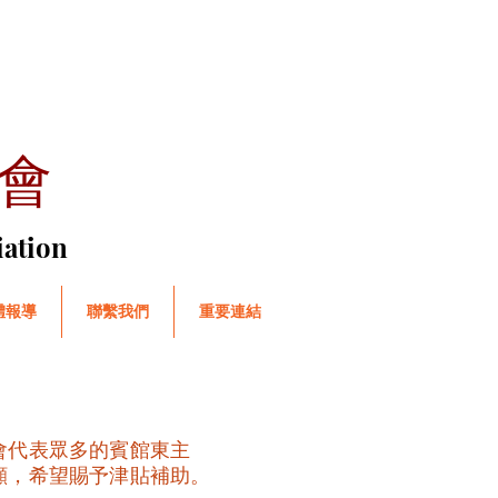
會
iation
體報導
聯繫我們
重要連結
會代表眾多的賓館東主
顧，希望賜予津貼補助。