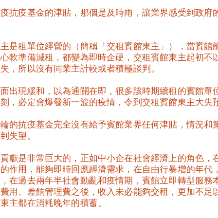
防疫抗疫基金的津貼，那個是及時雨，讓業界感受到政府
東主是租單位經營的（簡稱「交租賓館東主」），當賓館
心軟準備減租，都變為即時企硬，交租賓館東主起初不以
消失，所以沒有同業主計較或者積極談判。
表面出現緩和，以為通關在即，很多該時期續租的賓館單
一刻，必定會爆發新一波的疫情，令到交租賓館東主大失
四輪的抗疫基金完全沒有給予賓館業界任何津貼，情況和
得到失望。
的貢獻是非常巨大的，正如中小企在社會經濟上的角色，
劑的作用，能夠即時回應經濟需求，在自由行暴增的年代
口，在過去兩年半社會動亂和疫情期，賓館立即轉型服務
電費用、差餉管理費之後，收入未必能夠交租，更加不足
館東主都在消耗晚年的積蓄。