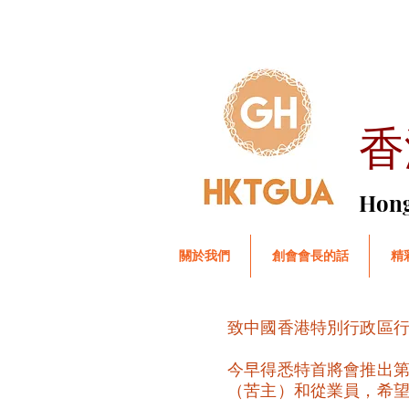
香
​Hon
關於我們
創會會長的話
精
致中國香港特別行政區
今早得悉特首將會推出
（苦主）和從業員，希