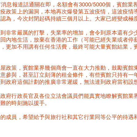
消息報道話通關在即，名額會有3000/5000個，賓館
防疫政策上的漏洞，本地再次爆發第五波疫情，這波疫情
遍認為，今次封閉起碼持續三個月以上。大家已經變成極
受到非常嚴厲的打擊，失業率的增加，會令到原本還有少
能回內地生活，放棄在香港的工作（可能已經失業或者停
題，更加不用講有任何生活費，最終可能大量賓館結業，
。
房屋政策，賓館業界幾個商會一直在大力推動，鼓勵賓館
無意參與，甚至訂立刻薄的租金條件，有些賓館只持有一
令到政府這個計劃的推廣非常遲緩，無法達到政府當初設
區政府行政長官及各位立法會議員們能真實地瞭解賓館業
危難的時刻施以援手。
要的成員，希望給予與旅行社和其它行業同等公平的待遇