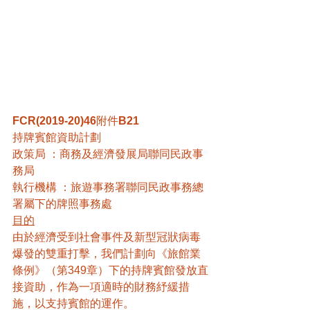
FCR(2019-20)46
附件
B21
持牌賓館資助計劃
政策局 ：商務及經濟發展局聯同民政事
務局
執行機構 ：旅遊事務署聯同民政事務總
署屬下的牌照事務處
目的
由於經濟受到社會事件及新型冠狀病毒
爆發的雙重打擊，我們計劃向《旅館業
條例》（第349章）下的持牌賓館發放直
接資助，作為一項適時的財務紓緩措
施，以支持賓館的運作。