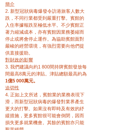
簡介
2. 新型冠狀病毒爆發令訪港旅客人數大
跌，不同行業都受到嚴重打擊。賓館的
入住率據報跌至極低水平。不少賓館正
著力縮減成本，亦有賓館因業務萎縮而
停止或將會停止運作。為協助賓館面對
嚴峻的經營環境，有強烈需要向他們提
供直接援助。
對財政的影響
3. 我們建議向約1 800間持牌賓館發放每
間最高8萬元的津貼。津貼總額最高約為
1億5 000萬元。
迫切性
4. 正如上文所述，賓館業的業務表現下
滑，而新型冠狀病毒的爆發對業界產生
更大的打擊。如果沒有即時及有效的紓
緩措施，更多賓館很可能會倒閉，因而
損失更多就業機會。其餘的賓館亦只能
艱苦經營。