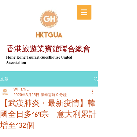
香港旅遊業賓館聯合總會
​Hong Kong Tourist Guesthouse United
Association
文章
William Li
2020年3月25日
讀畢需時 0 分鐘
【武漢肺炎・最新疫情】韓
國全日多169宗 意大利累計
增至132個